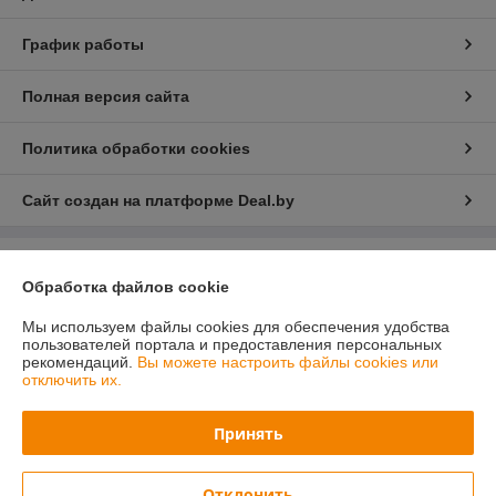
График работы
Полная версия сайта
Политика обработки cookies
Сайт создан на платформе Deal.by
Информация для покупателя
Обработка файлов cookie
Юридическое лицо:
Общество с ограниченной ответственностью
«ПринтВайб»
Мы используем файлы cookies для обеспечения удобства
ул. Макаёнка, д.12Г, пом.257, г.Минск
пользователей портала и предоставления персональных
рекомендаций.
Вы можете настроить файлы cookies или
Регистрационный номер ЕГР: 193879557
отключить их.
УНП: 193879557
Принять
Регистрационный орган: Минский горисполком
Дата регистрации компании: 13.06.2025
Отклонить