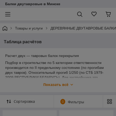
Балки двутавровые в Минске
Товары и услуги
ДЕРЕВЯННЫЕ ДВУТАВРОВЫЕ БАЛКИ
Таблица расчётов
Расчет двух — тавровых балок перекрытия
Подбор в строительстве по 5 категории ответственности
производится по II предельному состоянию (по прогибам
двух тавров). Относительный прогиб 1/250 (по СТБ 1979-
2009 РЕСПУБЛИКИ БЕЛАРУСЬ). Для застройщика это
говорит о том, что деревянные балки перекрытия при
Показать всё
воздействии на них равномерно распределенной нагрузкой в
400 кг/м2 или 250 кг/м2, или 200 кг/м2 в определенных
случаях, прогнется в центре на величину равную L/250, где L
Сортировка
0
Фильтры
— заданная длина двутавровой балки. Для расчетов берется
расстояние в свету между опорами.
Поясним, если заданная длина 10 метров (10000 мм), то