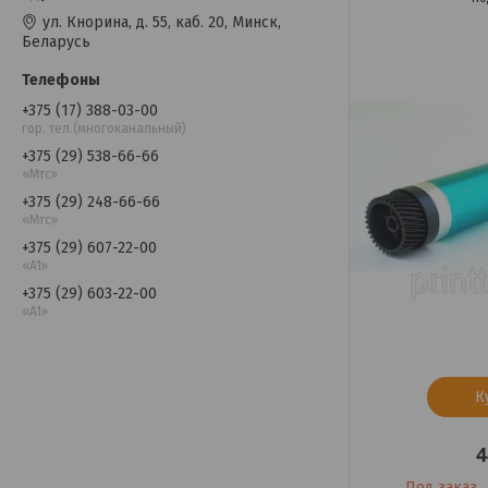
ул. Кнорина, д. 55, каб. 20, Минск,
Беларусь
+375 (17) 388-03-00
гор. тел.(многоканальный)
+375 (29) 538-66-66
«Мтс»
+375 (29) 248-66-66
«Мтс»
+375 (29) 607-22-00
«A1»
+375 (29) 603-22-00
«A1»
К
4
Под заказ