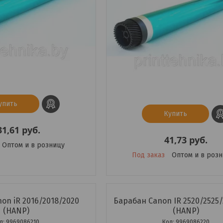
упить
Купить
31,61
руб.
41,73
руб.
Оптом и в розницу
Под заказ
Оптом и в роз
on iR 2016/2018/2020
Барабан Canon IR 2520/2525/
(HANP)
(HANP)
9969086210
9969086220