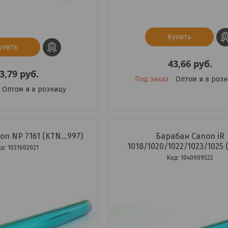
Купить
упить
43,66
руб.
3,79
руб.
Под заказ
Оптом и в роз
Оптом и в розницу
n NP 7161 (KTN...997)
Барабан Canon iR
1018/1020/1022/1023/1025
1031602021
1040909522