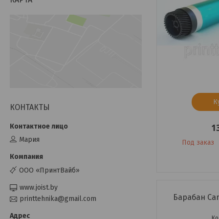
К
КОНТАКТЫ
1
Мария
Под заказ
ООО «ПринтВайб»
www.joist.by
Барабан Can
printtehnika@gmail.com