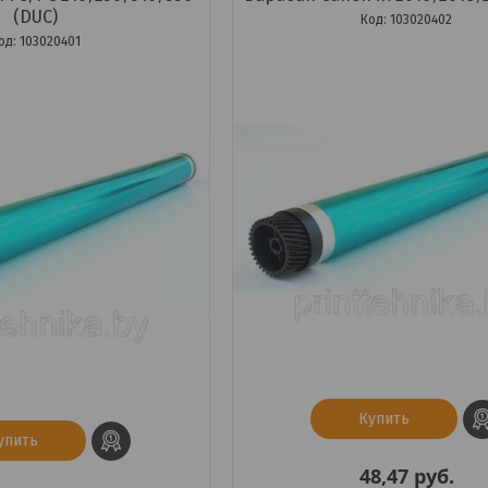
(DUC)
103020402
103020401
Купить
упить
48,47
руб.