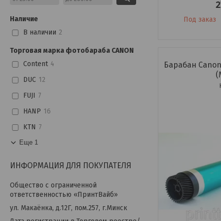
2
Наличие
Под заказ
В наличии
2
Торговая марка фотобараба CANON
Content
4
Барабан Canon 
(
DUC
12
FUJI
7
HANP
16
KTN
7
Еще 1
ИНФОРМАЦИЯ ДЛЯ ПОКУПАТЕЛЯ
Общество с ограниченной
ответственностью «ПринтВайб»
ул. Макаёнка, д.12Г, пом.257, г.Минск