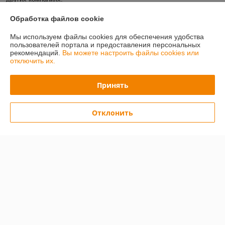
Рекомендую сотрудничество с ООО "ПринтТехника" и выражаю 
Обработка файлов cookie
искреннюю благодарность всем коллективу!
Мы используем файлы cookies для обеспечения удобства
пользователей портала и предоставления персональных
Покупатель
10.01.2025
рекомендаций.
Вы можете настроить файлы cookies или
отключить их.
Отлично
Показать все отзывы
Принять
Отклонить
О нас
Контакты
Доставка и оплата
График работы
Полная версия сайта