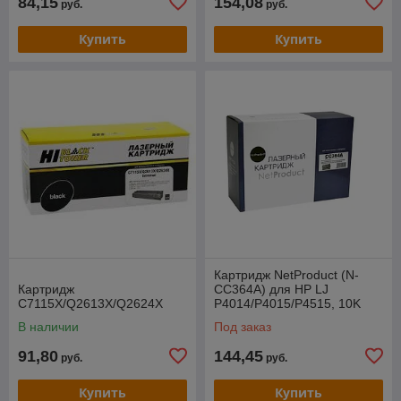
84,15
154,08
руб.
руб.
Купить
Купить
Картридж NetProduct (N-
Картридж
CC364A) для HP LJ
C7115X/Q2613X/Q2624X
P4014/P4015/P4515, 10K
В наличии
Под заказ
91,80
144,45
руб.
руб.
Купить
Купить