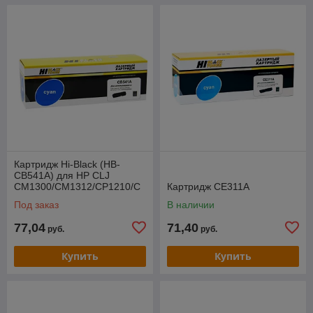
Картридж Hi-Black (HB-
CB541A) для HP CLJ
CM1300/CM1312/CP1210/C
Картридж CE311A
P1215, C, 1,4K
Под заказ
В наличии
77,04
71,40
руб.
руб.
Купить
Купить