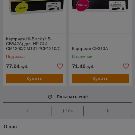
Картридж Hi-Black (HB-
CB542A) для HP CLJ
CM1300/CM1312/CP1210/C
Картридж CE313A
P1215, Y, 1,4K
Под заказ
В наличии
77,04
71,40
руб.
руб.
Купить
Купить
Показать ещё
1
/ 64
О нас