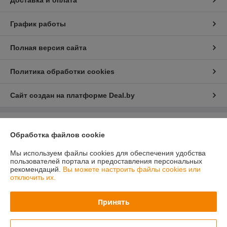
График работы
Полная версия сайта
Политика обработки cookies
Сайт создан на платформе Deal.by
Информация для покупателя
Обработка файлов cookie
Юридическое лицо:
Общество с ограниченной ответственностью
«ПринтВайб»
Мы используем файлы cookies для обеспечения удобства
ул. Макаёнка, д.12Г, пом.257, г.Минск
пользователей портала и предоставления персональных
рекомендаций.
Вы можете настроить файлы cookies или
Регистрационный номер ЕГР: 193879557
отключить их.
УНП: 193879557
Принять
Регистрационный орган: Минский горисполком
Дата регистрации компании: 13.06.2025