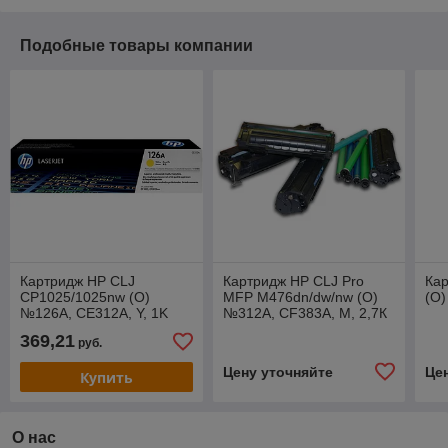
Подобные товары компании
Картридж HP CLJ
Картридж HP CLJ Pro
Кар
CP1025/1025nw (O)
MFP M476dn/dw/nw (O)
(O)
№126A, CE312A, Y, 1K
№312A, CF383A, M, 2,7К
369,21
руб.
Цену уточняйте
Це
Купить
О нас