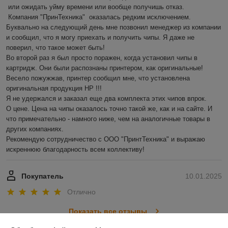
 или ожидать уйму времени или вообще получишь отказ.

 Компания "ПринТехника"  оказалась редким исключением. 
Буквально на следующий день мне позвонил менеджер из компании 
и сообщил, что я могу приехать и получить чипы. Я даже не 
поверил, что такое может быть!

Во второй раз я был просто поражен, когда установил чипы в 
картридж. Они были распознаны принтером, как оригинальные! 
Весело пожужжав, принтер сообщил мне, что установлена 
оригинальная продукция HP !!!

Я не удержался и заказал еще два комплекта этих чипов впрок.

О цене. Цена на чипы оказалось точно такой же, как и на сайте. И 
что примечательно - намного ниже, чем на аналогичные товары в 
других компаниях.

Рекомендую сотрудничество с ООО "ПринтТехника" и выражаю 
искреннюю благодарность всем коллективу!
Покупатель
10.01.2025
Отлично
Показать все отзывы