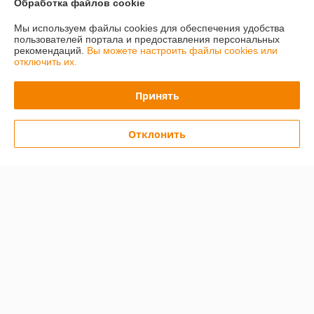
Обработка файлов cookie
О нас
Мы используем файлы cookies для обеспечения удобства
пользователей портала и предоставления персональных
рекомендаций.
Вы можете настроить файлы cookies или
Контакты
отключить их.
Доставка и оплата
Принять
График работы
Отклонить
Полная версия сайта
Политика обработки cookies
Сайт создан на платформе Deal.by
Информация для покупателя
Юридическое лицо:
Общество с ограниченной ответственностью
«ПринтВайб»
ул. Макаёнка, д.12Г, пом.257, г.Минск