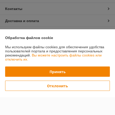
Контакты
Доставка и оплата
График работы
Обработка файлов cookie
Полная версия сайта
Мы используем файлы cookies для обеспечения удобства
пользователей портала и предоставления персональных
рекомендаций.
Вы можете настроить файлы cookies или
Политика обработки cookies
отключить их.
Сайт создан на платформе Deal.by
Принять
Отклонить
Информация для покупателя
Юридическое лицо:
Общество с ограниченной ответственностью
«ПринтВайб»
ул. Макаёнка, д.12Г, пом.257, г.Минск
Регистрационный номер ЕГР: 193879557