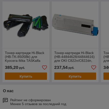
Тонер-картридж Hi-Black
Тонер-картридж Hi-Black
Тон
(HB-TK-8505Bk) для
(HB-44844628/44844616)
(HB
Kyocera-Mita TASKalfa
для OKI C822n/C822dn,
для
4550ci/4551/5550, Bk, 30K
Восстанов., Bk, 7,5K
Вос
385,20
237,54
34
руб.
руб.
Купить
Купить
О нас
Рейтинг не сформирован
Менее 5 отзывов за последний год