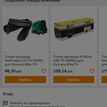
Подобные товары компании
Тонер-картридж
Тонер-картридж Hi-Black
Тон
NetProduct (N-TK-580M)
(HB-TK-580Bk) для
Net
для Kyocera-Mita FS-
Kyocera-MitaFS-
для
C5150DN/ECOSYS P6021,
C5150DN/ECOSYS P6021,
C5
96,30
109,14
17
руб.
руб.
M, 2,8K
Bk, 3,5K
Bk,
Купить
Купить
О нас
Рейтинг не сформирован
Менее 5 отзывов за последний год