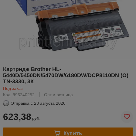
Картридж Brother HL-
5440D/5450DN/5470DW/6180DW/DCP8110DN (О)
TN-3330, 3К
Под заказ
Код: 996240252
Опт и розница
Отправка с
23 августа 2026
623,38
руб.
Купить