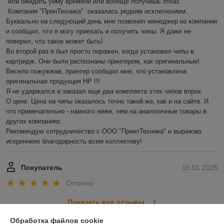
 или ожидать уйму времени или вообще получишь отказ.

 Компания "ПринТехника"  оказалась редким исключением. 
Буквально на следующий день мне позвонил менеджер из компании 
и сообщил, что я могу приехать и получить чипы. Я даже не 
поверил, что такое может быть!

Во второй раз я был просто поражен, когда установил чипы в 
картридж. Они были распознаны принтером, как оригинальные! 
Весело пожужжав, принтер сообщил мне, что установлена 
оригинальная продукция HP !!!

Я не удержался и заказал еще два комплекта этих чипов впрок.

О цене. Цена на чипы оказалось точно такой же, как и на сайте. И 
что примечательно - намного ниже, чем на аналогичные товары в 
других компаниях.

Рекомендую сотрудничество с ООО "ПринтТехника" и выражаю 
искреннюю благодарность всем коллективу!
Покупатель
10.01.2025
Отлично
Показать все отзывы
Обработка файлов cookie