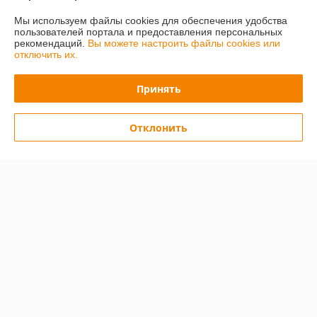
О нас
Мы используем файлы cookies для обеспечения удобства
пользователей портала и предоставления персональных
рекомендаций.
Вы можете настроить файлы cookies или
Контакты
отключить их.
Доставка и оплата
Принять
График работы
Отклонить
Полная версия сайта
Политика обработки cookies
Сайт создан на платформе Deal.by
Информация для покупателя
Юридическое лицо:
Общество с ограниченной ответственностью
«ПринтВайб»
ул. Макаёнка, д.12Г, пом.257, г.Минск