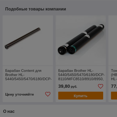
Подобные товары компании
Барабан Content для
Барабан Brother HL-
Тон
Brother HL-
5440/5450/5470/6180/DCP-
(HB
5440/5450/5470/6180/DCP-
8110/MFC8510/8910/8950,
HL
8110/MFC8510/8910/8950,
DR-720/3300 (DUC)
54
39,80
77
руб.
DR-720/3300
12
Цену уточняйте
Купить
О нас