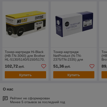
Тонер-картридж Hi-Black
Тонер-картридж
Тон
(HB-TN-3060) для Brother
NetProduct (N-TN-
(HB
HL-5130/5140/5150/5170,
2375/TN-2335) для
Bro
6,7K
Brother HL-
30
102,72
51,36
89
руб.
руб.
L2300/2305/2320/2340,
Bk,
2,6K
Купить
Купить
О нас
Рейтинг не сформирован
Менее 5 отзывов за последний год