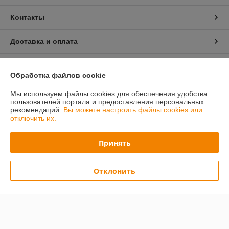
Контакты
Доставка и оплата
График работы
Обработка файлов cookie
Полная версия сайта
Мы используем файлы cookies для обеспечения удобства
пользователей портала и предоставления персональных
рекомендаций.
Вы можете настроить файлы cookies или
Политика обработки cookies
отключить их.
Сайт создан на платформе Deal.by
Принять
Отклонить
Информация для покупателя
Юридическое лицо:
Общество с ограниченной ответственностью
«ПринтВайб»
ул. Макаёнка, д.12Г, пом.257, г.Минск
Регистрационный номер ЕГР: 193879557