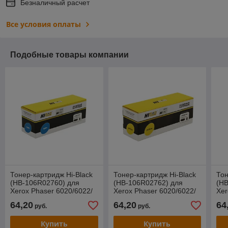
Безналичный расчет
Все условия оплаты
Подобные товары компании
Тонер-картридж Hi-Black
Тонер-картридж Hi-Black
Тон
(HB-106R02760) для
(HB-106R02762) для
(HB
Xerox Phaser 6020/6022/
Xerox Phaser 6020/6022/
Xer
WC 6025/6027, C, 1K
WC 6025/6027, Y, 1K
WC 
64,20
64,20
64
руб.
руб.
Купить
Купить