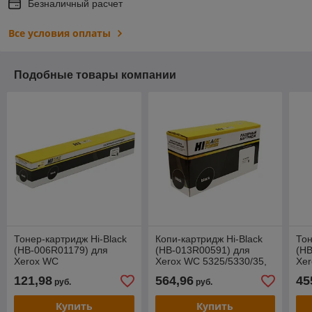
Безналичный расчет
Все условия оплаты
Подобные товары компании
Тонер-картридж Hi-Black
Копи-картридж Hi-Black
Тон
(HB-006R01179) для
(HB-013R00591) для
(HB
Xerox WC
Xerox WC 5325/5330/35,
Xe
M118/M118i/C118, 11K
96K
713
121,98
564,96
45
руб.
руб.
Купить
Купить