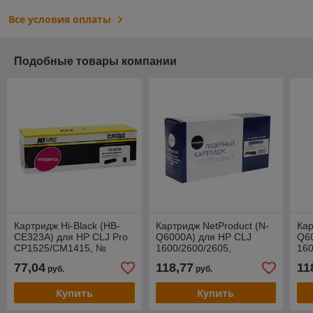
Все условия оплаты
Подобные товары компании
Картридж Hi-Black (HB-
Картридж NetProduct (N-
Кар
CE323A) для HP CLJ Pro
Q6000A) для HP CLJ
Q6
CP1525/CM1415, №
1600/2600/2605,
160
128A, M, 1,3K
Восстановленный, Bk,
Вос
77,04
118,77
11
руб.
руб.
2,5K
Купить
Купить