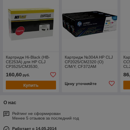
Картридж Hi-Black (HB-
Картридж №304A HP CLJ
Кар
CE253A) для HP CLJ
CP2025/CM2320 (O)
CC
CP3525/CM3530,
C/M/Y, CF372AM
CL
Восстановленный, M, 7K
CP
160,60
86
руб.
(П/У)
LBP
Цену уточняйте
Купить
О нас
Рейтинг не сформирован
Менее 5 отзывов за последний год
Работает с 14.05.2014