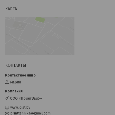
КАРТА
КОНТАКТЫ
Мария
ООО «ПринтВайб»
www.joist.by
printtehnika@gmail.com