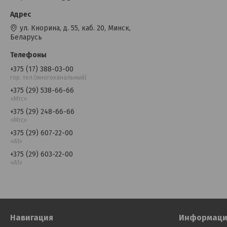
ул. Кнорина, д. 55, каб. 20, Минск,
Беларусь
+375 (17) 388-03-00
гор. тел.(многоканальный)
+375 (29) 538-66-66
«Мтс»
+375 (29) 248-66-66
«Мтс»
+375 (29) 607-22-00
«A1»
+375 (29) 603-22-00
«A1»
Навигация
Информаци