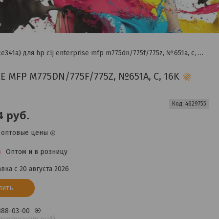
Картридж hi-black (hb-ce341a) для hp clj enterprise mfp m775dn/775f/775z, №651a, c, 16k
E MFP M775DN/775F/775Z, №651A, C, 16K
Код:
4629755
4
руб.
 оптовые цены
з
Оптом и в розницу
вка с 20 августа 2026
пить
 388-03-00