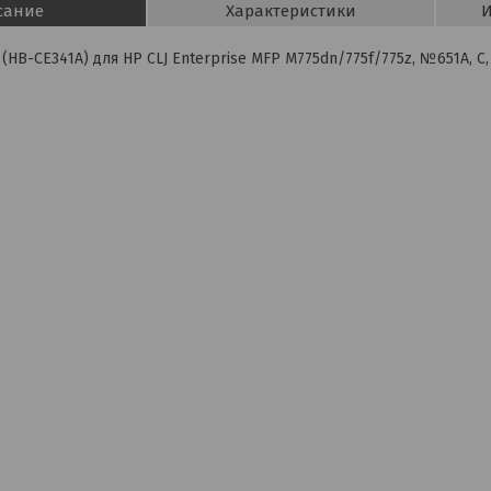
сание
Характеристики
И
(HB-CE341A) для HP CLJ Enterprise MFP M775dn/775f/775z, №651A, C,