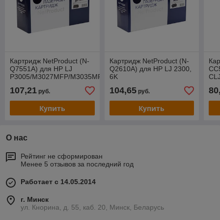
Картридж NetProduct (N-
Картридж NetProduct (N-
Кар
Q7551A) для HP LJ
Q2610A) для HP LJ 2300,
CC
P3005/M3027MFP/M3035MFP,
6K
CL
6,5K
CP
107,21
104,65
80
руб.
руб.
LBP
Купить
Купить
О нас
Рейтинг не сформирован
Менее 5 отзывов за последний год
Работает с 14.05.2014
г. Минск
ул. Кнорина, д. 55, каб. 20, Минск, Беларусь