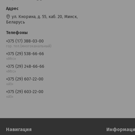
ул. Кнорина, д. 55, каб. 20, Минск,
Беларусь
+375 (17) 388-03-00
гор. тел.(многоканальный)
+375 (29) 538-66-66
«Мтс»
+375 (29) 248-66-66
«Мтс»
+375 (29) 607-22-00
«A1»
+375 (29) 603-22-00
«A1»
Навигация
Информаци