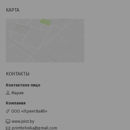
КАРТА
КОНТАКТЫ
Мария
ООО «ПринтВайб»
www.joist.by
printtehnika@gmail.com