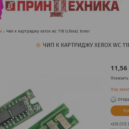
ги
Чип к картриджу xerox wc 118 (china), toner
ЧИП К КАРТРИДЖУ XEROX WC 118
11,56
Показать
Под зака
Отпра
Ку
+375 (17)