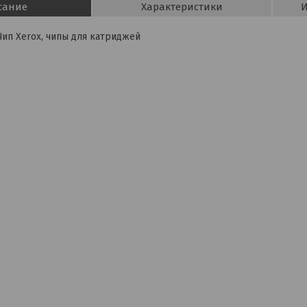
сание
Характеристики
И
Чип Xerox, чипы для катриджей