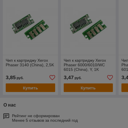
Чип к картриджу Xerox
Чип к картриджу Xerox
Чип
Phaser 3140 (China), 2,5K
Phaser 6000/6010/WC
Pha
6015 (China), Y, 1K
601
(106R01633)
(1
3,85
3,47
3,
руб.
руб.
Купить
Купить
О нас
Рейтинг не сформирован
Менее 5 отзывов за последний год