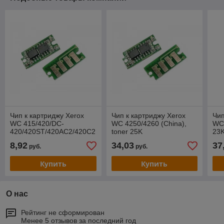
Чип к картриджу Xerox
Чип к картриджу Xerox
Чип
WC 415/420/DC-
WC 4250/4260 (China),
WC 
420/420ST/420AC2/420C2
toner 25K
23
(China), Drum, 27K
8,92
34,03
37
руб.
руб.
Купить
Купить
О нас
Рейтинг не сформирован
Менее 5 отзывов за последний год