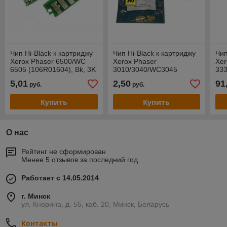
Чип Hi-Black к картриджу
Чип Hi-Black к картриджу
Чип
Xerox Phaser 6500/WC
Xerox Phaser
Xer
6505 (106R01604), Bk, 3K
3010/3040/WC3045
333
(106R02183), Bk, 2,3K
8.5
5,01
2,50
91
руб.
руб.
Купить
Купить
О нас
Рейтинг не сформирован
Менее 5 отзывов за последний год
Работает с 14.05.2014
г. Минск
ул. Кнорина, д. 55, каб. 20, Минск, Беларусь
Контакты