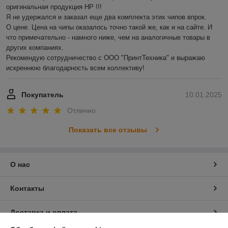
оригинальная продукция HP !!!

Я не удержался и заказал еще два комплекта этих чипов впрок.

О цене. Цена на чипы оказалось точно такой же, как и на сайте. И 
что примечательно - намного ниже, чем на аналогичные товары в 
других компаниях.

Рекомендую сотрудничество с ООО "ПринтТехника" и выражаю 
искреннюю благодарность всем коллективу!
Покупатель
10.01.2025
Отлично
Показать все отзывы
О нас
Контакты
Доставка и оплата