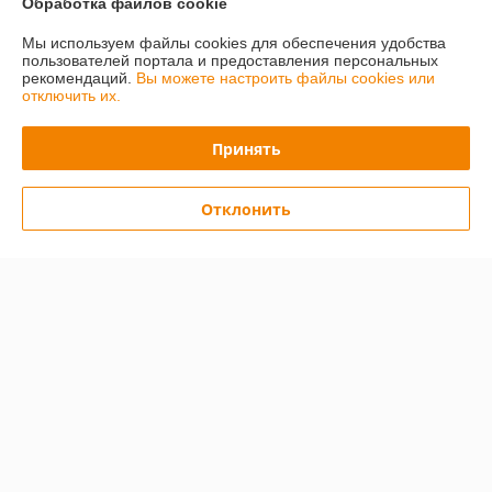
Обработка файлов cookie
График работы
Мы используем файлы cookies для обеспечения удобства
пользователей портала и предоставления персональных
Полная версия сайта
рекомендаций.
Вы можете настроить файлы cookies или
отключить их.
Политика обработки cookies
Принять
Сайт создан на платформе Deal.by
Отклонить
Информация для покупателя
Юридическое лицо:
Общество с ограниченной ответственностью
«ПринтВайб»
ул. Макаёнка, д.12Г, пом.257, г.Минск
Регистрационный номер ЕГР: 193879557
УНП: 193879557
Регистрационный орган: Минский горисполком
Дата регистрации компании: 13.06.2025
Ссылка на свидетельство/лицензию