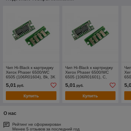
Чип Hi-Black к картриджу
Чип Hi-Black к картриджу
Чип
Xerox Phaser 6500/WC
Xerox Phaser 6500/WC
Xer
6505 (106R01604), Bk, 3K
6505 (106R01601), C,
650
2,5K
2,5
5,01
5,01
5,
руб.
руб.
Купить
Купить
О нас
Рейтинг не сформирован
Менее 5 отзывов за последний год