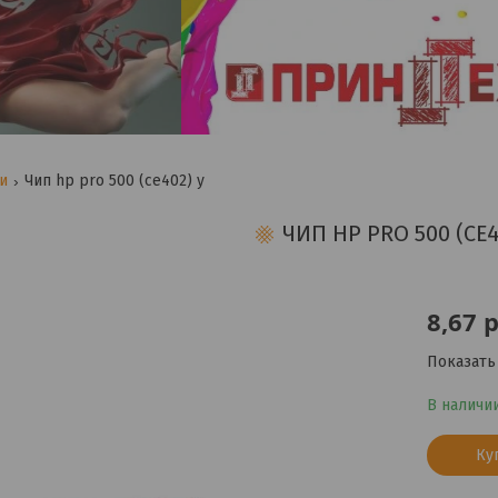
ги
Чип hp pro 500 (ce402) y
ЧИП HP PRO 500 (CE4
8,67
р
Показать
В наличи
Ку