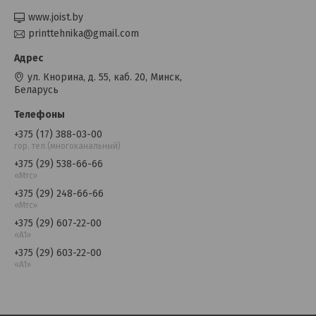
www.joist.by
printtehnika@gmail.com
ул. Кнорина, д. 55, каб. 20, Минск,
Беларусь
+375 (17) 388-03-00
гор. тел.(многоканальный)
+375 (29) 538-66-66
«Мтс»
+375 (29) 248-66-66
«Мтс»
+375 (29) 607-22-00
«A1»
+375 (29) 603-22-00
«A1»