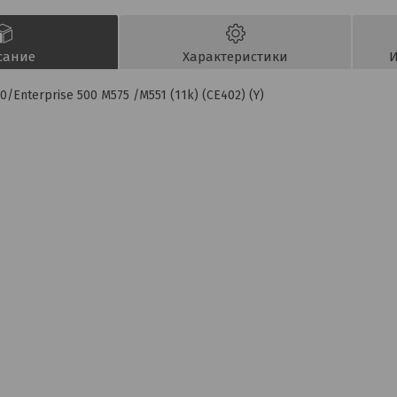
сание
Характеристики
И
/Enterprise 500 M575 /M551 (11k) (CE402) (Y)