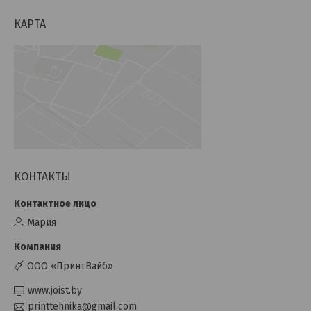
КАРТА
КОНТАКТЫ
Мария
ООО «ПринтВайб»
www.joist.by
printtehnika@gmail.com