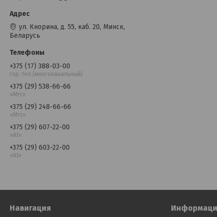
ул. Кнорина, д. 55, каб. 20, Минск,
Беларусь
+375 (17) 388-03-00
гор. тел.(многоканальный)
+375 (29) 538-66-66
«Мтс»
+375 (29) 248-66-66
«Мтс»
+375 (29) 607-22-00
«A1»
+375 (29) 603-22-00
«A1»
Навигация
Информаци