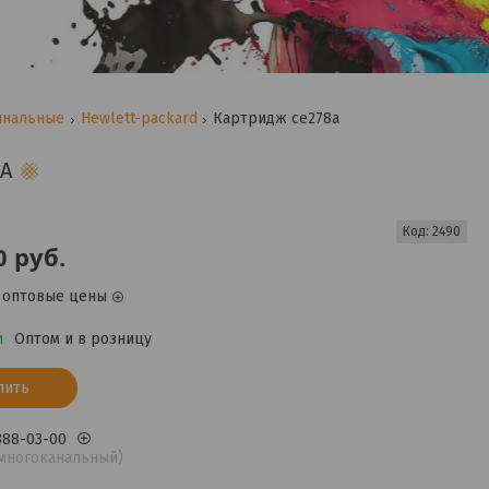
инальные
Hewlett-packard
Картридж ce278a
A
Код:
2490
0
руб.
 оптовые цены
и
Оптом и в розницу
пить
 388-03-00
(многоканальный)