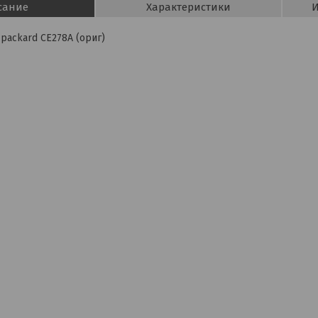
сание
Характеристики
И
packard CE278A (ориг)