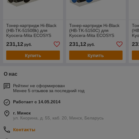
Тонер-картридж Hi-Black
Тонер-картридж Hi-Black
Тон
(HB-TK-5150Bk) для
(HB-TK-5150C) для
(H
Kyocera-Mita ECOSYS
Kyocera-Mita ECOSYS
Ky
M6535cidn/P6035, Bk, 12K
M6535cidn/P6035, C, 10K
M65
231,12
231,12
23
руб.
руб.
Купить
Купить
О нас
Рейтинг не сформирован
Менее 5 отзывов за последний год
Работает с 14.05.2014
г. Минск
ул. Кнорина, д. 55, каб. 20, Минск, Беларусь
Контакты