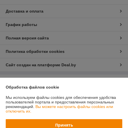
Доставка и оплата
График работы
Полная версия сайта
Политика обработки cookies
Сайт создан на платформе Deal.by
Информация для покупателя
Обработка файлов cookie
Юридическое лицо:
Общество с ограниченной ответственностью
«ПринтВайб»
Мы используем файлы cookies для обеспечения удобства
ул. Макаёнка, д.12Г, пом.257, г.Минск
пользователей портала и предоставления персональных
рекомендаций.
Вы можете настроить файлы cookies или
Регистрационный номер ЕГР: 193879557
отключить их.
УНП: 193879557
Принять
Регистрационный орган: Минский горисполком