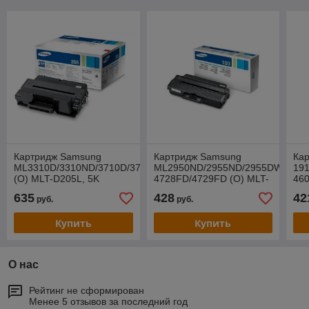
Картридж Samsung
Картридж Samsung
Ка
ML3310D/3310ND/3710D/3710ND
ML2950ND/2955ND/2955DW/SCX-
191
(O) MLT-D205L, 5K
4728FD/4729FD (O) MLT-
460
D103L, 2,5K
650
635
428
42
руб.
руб.
BK 
Купить
Купить
О нас
Рейтинг не сформирован
Менее 5 отзывов за последний год