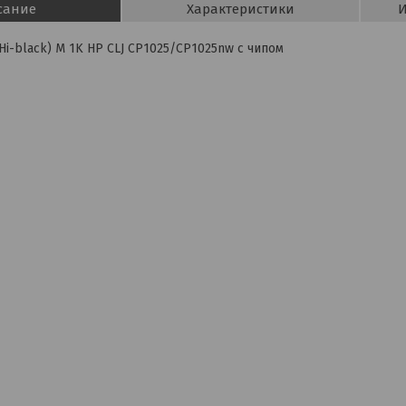
сание
Характеристики
И
Hi-black) M 1K HP CLJ CP1025/CP1025nw с чипом