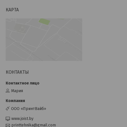
КАРТА
КОНТАКТЫ
Мария
ООО «ПринтВайб»
www.joist.by
printtehnika@gmail.com