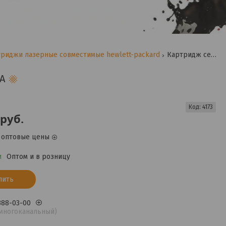
риджи лазерные совместимые hewlett-packard
Картридж ce313a
A
Код:
4173
руб.
 оптовые цены
и
Оптом и в розницу
пить
 388-03-00
(многоканальный)