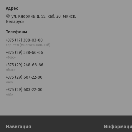
ул. Кнорина, д. 55, каб. 20, Минск,
Беларусь
+375 (17) 388-03-00
гор. тел.(многоканальный)
+375 (29) 538-66-66
«Мтс»
+375 (29) 248-66-66
«Мтс»
+375 (29) 607-22-00
«A1»
+375 (29) 603-22-00
«A1»
Навигация
Информаци