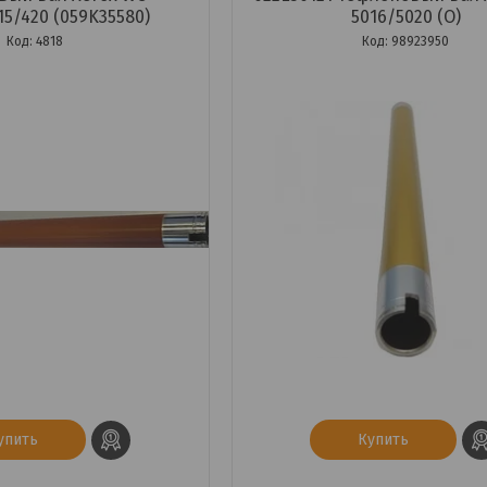
15/420 (059K35580)
5016/5020 (O)
4818
98923950
упить
Купить