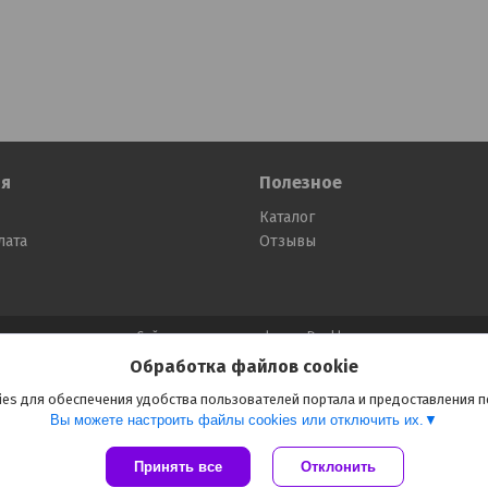
я
Полезное
Каталог
лата
Отзывы
Сайт создан на платформе Deal.by
Политика обработки файлов cookies
Обработка файлов cookie
ООО «ПринтВайб» |
Пожаловаться на контент
Select Language
▼
es для обеспечения удобства пользователей портала и предоставления 
Вы можете настроить файлы cookies или отключить их.
Принять все
Отклонить