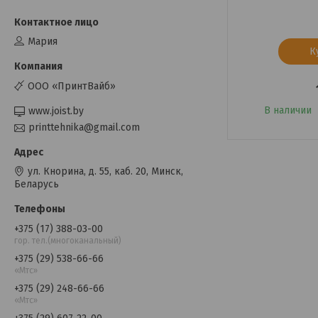
Мария
К
ООО «ПринтВайб»
В наличии
www.joist.by
printtehnika@gmail.com
ул. Кнорина, д. 55, каб. 20, Минск,
Беларусь
+375 (17) 388-03-00
гор. тел.(многоканальный)
+375 (29) 538-66-66
«Мтс»
+375 (29) 248-66-66
«Мтс»