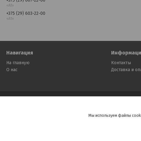
+375 (29) 607-22-00
«A1»
+375 (29) 603-22-00
«A1»
Навигация
Информаци
На главную
Контакты
О нас
Доставка и оп
Мы используем файлы cooki