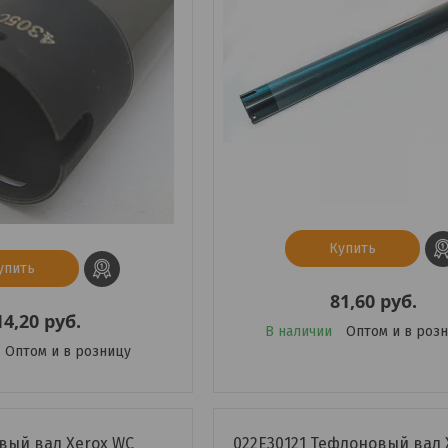
Купить
упить
81,60
руб.
14,20
руб.
В наличии
Оптом и в роз
Оптом и в розницу
вый вал Xerox WC
022E30121 Тефлоновый вал 