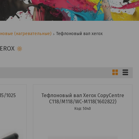
новые (нагревательные)
Тефлоновый вал xerox
EROX
15/1025
Тефлоновый вал Xerox CopyCentre
С118/М118/WC-M118(1602822)
5040