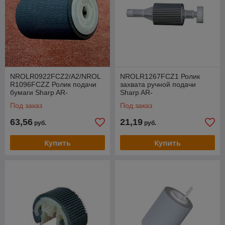
NROLR0922FCZ2/A2/NROL
NROLR1267FCZ1 Ролик
R1096FCZZ Ролик подачи
захвата ручной подачи
бумаги Sharp AR-
Sharp AR-
M205/163/201/5316/5320 (O)
M205/M236/276/5316/5320
Под заказ
Под заказ
(O)
63,56
21,19
руб.
руб.
Купить
Купить