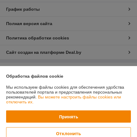
График работы
Полная версия сайта
Политика обработки cookies
Сайт создан на платформе Deal.by
Информация для покупателя
Обработка файлов cookie
Юридическое лицо:
Общество с ограниченной ответственностью
«ПринтВайб»
Мы используем файлы cookies для обеспечения удобства
ул. Макаёнка, д.12Г, пом.257, г.Минск
пользователей портала и предоставления персональных
рекомендаций.
Вы можете настроить файлы cookies или
Регистрационный номер ЕГР: 193879557
отключить их.
УНП: 193879557
Принять
Регистрационный орган: Минский горисполком
Дата регистрации компании: 13.06.2025
Отклонить