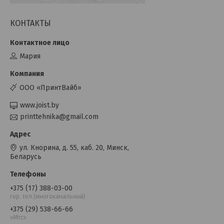
КОНТАКТЫ
Мария
ООО «ПринтВайб»
www.joist.by
printtehnika@gmail.com
ул. Кнорина, д. 55, каб. 20, Минск,
Беларусь
+375 (17) 388-03-00
гор. тел.(многоканальный)
+375 (29) 538-66-66
«Мтс»