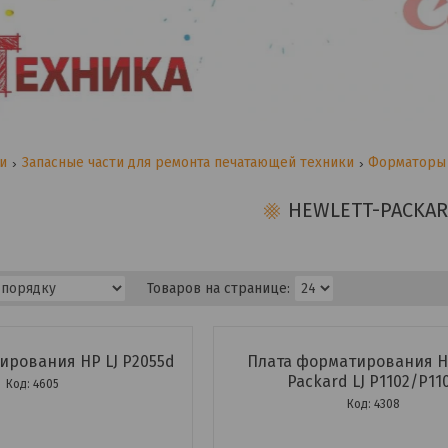
ги
Запасные части для ремонта печатающей техники
Форматоры
HEWLETT-PACKA
ирования HP LJ P2055d
Плата форматирования He
Packard LJ P1102/P11
4605
4308