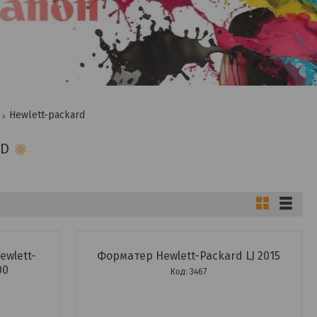
Hewlett-packard
RD
wlett-
Форматер Hewlett-Packard LJ 2015
00
3467