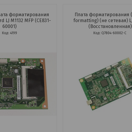
ата форматирования
Плата форматирования 
rd LJ M1132 MFP (CE831-
formatting) (не сетевая) L
60001)
(Восстановленная)
4199
Q7804-60002-C