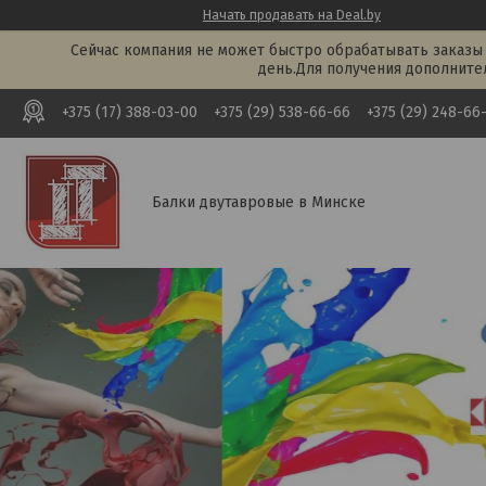
Начать продавать на Deal.by
Сейчас компания не может быстро обрабатывать заказы 
день.Для получения дополните
+375 (17) 388-03-00
+375 (29) 538-66-66
+375 (29) 248-66
Балки двутавровые в Минске