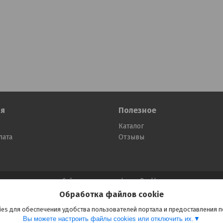
я
Полезное
Каталог
лата
Отзывы
Сайт создан на платформе Deal.by
Политика обработки файлов cookies
Обработка файлов cookie
ООО «ПринтВайб» |
Пожаловаться на контент
Select Language
▼
es для обеспечения удобства пользователей портала и предоставления 
Вы можете настроить файлы cookies или отключить их.