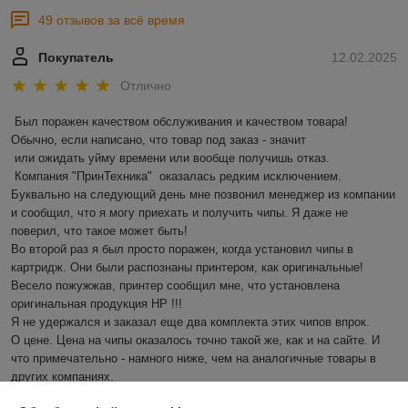
49 отзывов за всё время
Покупатель
12.02.2025
Отлично
Был поражен качеством обслуживания и качеством товара! 
Обычно, если написано, что товар под заказ - значит 

 или ожидать уйму времени или вообще получишь отказ.

 Компания "ПринТехника"  оказалась редким исключением. 
Буквально на следующий день мне позвонил менеджер из компании 
и сообщил, что я могу приехать и получить чипы. Я даже не 
поверил, что такое может быть!

Во второй раз я был просто поражен, когда установил чипы в 
картридж. Они были распознаны принтером, как оригинальные! 
Весело пожужжав, принтер сообщил мне, что установлена 
оригинальная продукция HP !!!

Я не удержался и заказал еще два комплекта этих чипов впрок.

О цене. Цена на чипы оказалось точно такой же, как и на сайте. И 
что примечательно - намного ниже, чем на аналогичные товары в 
других компаниях.

Рекомендую сотрудничество с ООО "ПринтТехника" и выражаю 