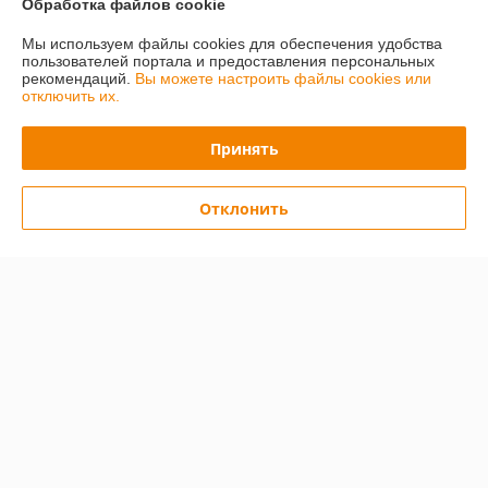
Обработка файлов cookie
искреннюю благодарность всем коллективу!
Мы используем файлы cookies для обеспечения удобства
пользователей портала и предоставления персональных
Покупатель
10.01.2025
рекомендаций.
Вы можете настроить файлы cookies или
отключить их.
Отлично
Показать все отзывы
Принять
Отклонить
О нас
Контакты
Доставка и оплата
График работы
Полная версия сайта
Политика обработки cookies