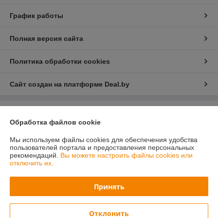
График работы
Полная версия сайта
Политика обработки cookies
Сайт создан на платформе Deal.by
Информация для покупателя
Обработка файлов cookie
Юридическое лицо:
Общество с ограниченной ответственностью
«ПринтВайб»
Мы используем файлы cookies для обеспечения удобства
ул. Макаёнка, д.12Г, пом.257, г.Минск
пользователей портала и предоставления персональных
рекомендаций.
Вы можете настроить файлы cookies или
Регистрационный номер ЕГР: 193879557
отключить их.
УНП: 193879557
Принять
Регистрационный орган: Минский горисполком
Дата регистрации компании: 13.06.2025
Отклонить